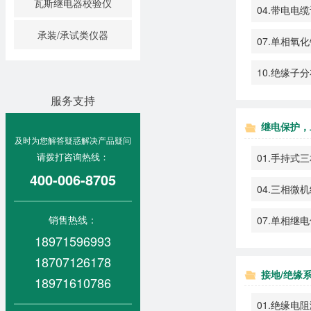
瓦斯继电器校验仪
04.带电电
承装/承试类仪器
07.单相氧
10.绝缘子
服务支持
继电保护，
及时为您解答疑惑解决产品疑问
请拨打咨询热线：
01.手持式
400-006-8705
04.三相微
销售热线：
07.单相继
18971596993
18707126178
接地/绝缘
18971610786
01.绝缘电